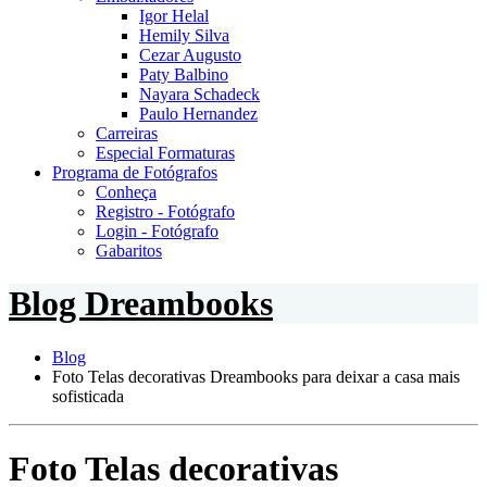
Igor Helal
Hemily Silva
Cezar Augusto
Paty Balbino
Nayara Schadeck
Paulo Hernandez
Carreiras
Especial Formaturas
Programa de Fotógrafos
Conheça
Registro - Fotógrafo
Login - Fotógrafo
Gabaritos
Blog Dreambooks
Blog
Foto Telas decorativas Dreambooks para deixar a casa mais
sofisticada
Foto Telas decorativas