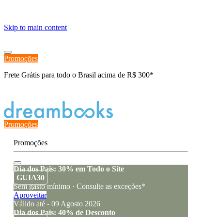
≡
Skip to main content
Promoções
Frete Grátis para todo o Brasil acima de R$ 300*
Estado de encomenda
Promoções
Promoções
Dia dos Pais: 30% em Todo o Site
GUIA30
Sem gasto mínimo · Consulte as exceções*
Aproveitar
Válido até - 09 Agosto 2026
Dia dos Pais: 40% de Desconto