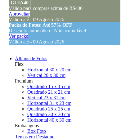
GUIA40
Válido para compras acima de R$400
Aproveitar
Válido até - 09 Agosto 2026
Packs de Fotos: Até 57% OFF
Desconto automático · Não acumulável
Ver packs
Válido até - 09 Agosto 2026
Álbuns de Fotos
Flex
Horizontal 30 x 20 cm
Vertical 20 x 30 cm
Premium
Quadrado 15 x 15 cm
Quadrado 21 x 21 cm
Vertical 23 x 31 cm
Horizontal 31 x 23 cm
Quadrado 25 x 25 cm
Quadrado 30 x 30 cm
Horizontal 40 x 30 cm
Embalagens
Box Foto
Temas em Destaque