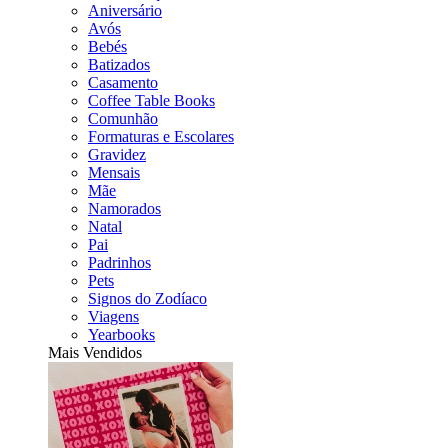
Aniversário
Avós
Bebés
Batizados
Casamento
Coffee Table Books
Comunhão
Formaturas e Escolares
Gravidez
Mensais
Mãe
Namorados
Natal
Pai
Padrinhos
Pets
Signos do Zodíaco
Viagens
Yearbooks
Mais Vendidos