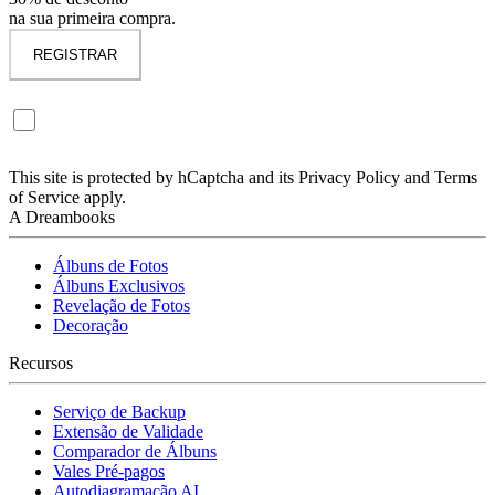
na sua primeira compra.
REGISTRAR
Quero me inscrever na newsletter Dreambooks. (Não obrigatório)
Receberá descontos exclusivos e novidades em primeira mão.
This site is protected by hCaptcha and its Privacy Policy and Terms
of Service apply.
A Dreambooks
Álbuns de Fotos
Álbuns Exclusivos
Revelação de Fotos
Decoração
Recursos
Serviço de Backup
Extensão de Validade
Comparador de Álbuns
Vales Pré-pagos
Autodiagramação AI