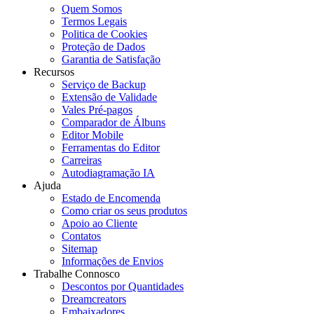
Quem Somos
Termos Legais
Politica de Cookies
Proteção de Dados
Garantia de Satisfação
Recursos
Serviço de Backup
Extensão de Validade
Vales Pré-pagos
Comparador de Álbuns
Editor Mobile
Ferramentas do Editor
Carreiras
Autodiagramação IA
Ajuda
Estado de Encomenda
Como criar os seus produtos
Apoio ao Cliente
Contatos
Sitemap
Informações de Envios
Trabalhe Connosco
Descontos por Quantidades
Dreamcreators
Embaixadores