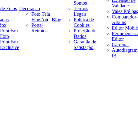
Extensão de
Somos
Validade
 de Fotos
Decoração
Termos
Vales Pré-pa
Foto Tela
Legais
Comparador 
adas
Fine Art
Blog
Politica de
Álbuns
 Box
Porta-
Cookies
Editor Mobil
Print Box
Retratos
Proteção de
Ferramentas 
Foto
Dados
Editor
Print Box
Garantia de
Carreiras
Exclusive
Satisfação
Autodiagram
IA