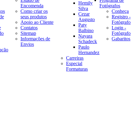
Estado de
Programa de
Hemily
Encomenda
Fotógrafos
Silva
gos
Como criar os
Conheça
Cezar
de
seus produtos
Registro -
Augusto
Apoio ao Cliente
Fotógrafo
Paty
e
Contatos
Login -
Balbino
do
Sitemap
Fotógrafo
Nayara
Informações de
Gabaritos
Schadeck
Envios
Paulo
ação
Hernandez
Carreiras
Especial
Formaturas