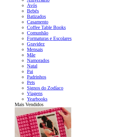
Avós
Bebés
Batizados
Casamento
Coffee Table Books
Comunhão
Formaturas e Escolares
Gravidez
Mensais
Mãe
Namorados
Natal
Pai
Padrinhos
Pets
Signos do Zodíaco
Viagens
Yearbooks
Mais Vendidos