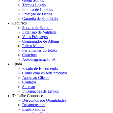
Quem Somos
Termos Legais
Politica de Cookies
Proteção de Dados
Garantia de Satisfação
Recursos
Serviço de Backup
Extensão de Validade
Vales Pré-pagos
Comparador de Álbuns
Editor Mobile
Ferramentas do Editor
Carreiras
Autodiagramação IA
Ajuda
Estado de Encomenda
Como criar os seus produtos
Apoio ao Cliente
Contatos
Sitemap
Informações de Envios
Trabalhe Connosco
Descontos por Quantidades
Dreamcreators
Embaixadores