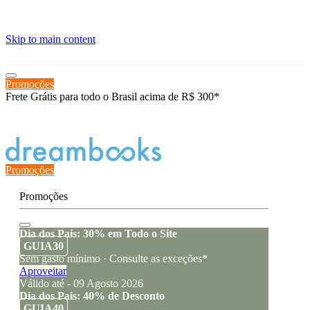
≡
Skip to main content
Promoções
Frete Grátis para todo o Brasil acima de R$ 300*
Estado de encomenda
Promoções
Promoções
Dia dos Pais: 30% em Todo o Site
GUIA30
Sem gasto mínimo · Consulte as exceções*
Aproveitar
Válido até - 09 Agosto 2026
Dia dos Pais: 40% de Desconto
GUIA40