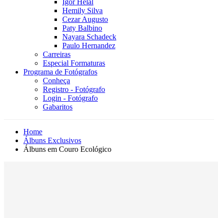
Igor Helal
Hemily Silva
Cezar Augusto
Paty Balbino
Nayara Schadeck
Paulo Hernandez
Carreiras
Especial Formaturas
Programa de Fotógrafos
Conheça
Registro - Fotógrafo
Login - Fotógrafo
Gabaritos
Home
Álbuns Exclusivos
Álbuns em Couro Ecológico