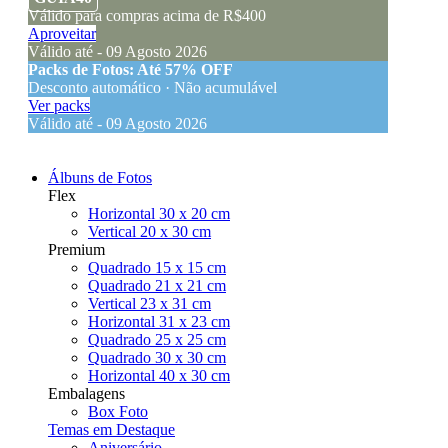
Válido para compras acima de R$400
Aproveitar
Válido até - 09 Agosto 2026
Packs de Fotos: Até 57% OFF
Desconto automático · Não acumulável
Ver packs
Válido até - 09 Agosto 2026
Álbuns de Fotos
Flex
Horizontal 30 x 20 cm
Vertical 20 x 30 cm
Premium
Quadrado 15 x 15 cm
Quadrado 21 x 21 cm
Vertical 23 x 31 cm
Horizontal 31 x 23 cm
Quadrado 25 x 25 cm
Quadrado 30 x 30 cm
Horizontal 40 x 30 cm
Embalagens
Box Foto
Temas em Destaque
Aniversário