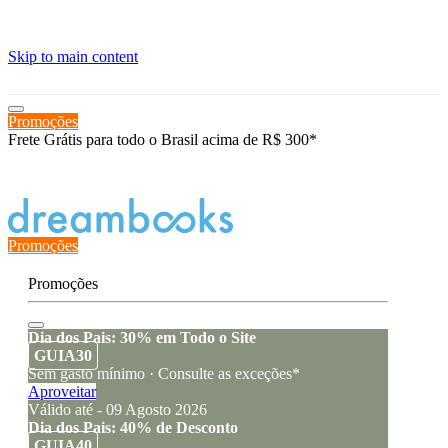
≡
Skip to main content
Promoções
Frete Grátis para todo o Brasil acima de R$ 300*
Estado de encomenda
Promoções
Promoções
Dia dos Pais: 30% em Todo o Site
GUIA30
Sem gasto mínimo · Consulte as exceções*
Aproveitar
Válido até - 09 Agosto 2026
Dia dos Pais: 40% de Desconto
GUIA40