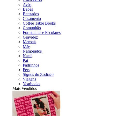
Avós
Bebés
Batizados
Casamento
Coffee Table Books
Comunhão
Formaturas e Escolares
Gravidez
Mensais
Mãe
Namorados
Natal
Pai
Padrinhos
Pets
Signos do Zodíaco
Viagens
Yearbooks
Mais Vendidos