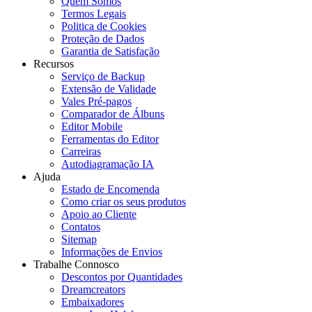
Quem Somos
Termos Legais
Politica de Cookies
Proteção de Dados
Garantia de Satisfação
Recursos
Serviço de Backup
Extensão de Validade
Vales Pré-pagos
Comparador de Álbuns
Editor Mobile
Ferramentas do Editor
Carreiras
Autodiagramação IA
Ajuda
Estado de Encomenda
Como criar os seus produtos
Apoio ao Cliente
Contatos
Sitemap
Informações de Envios
Trabalhe Connosco
Descontos por Quantidades
Dreamcreators
Embaixadores