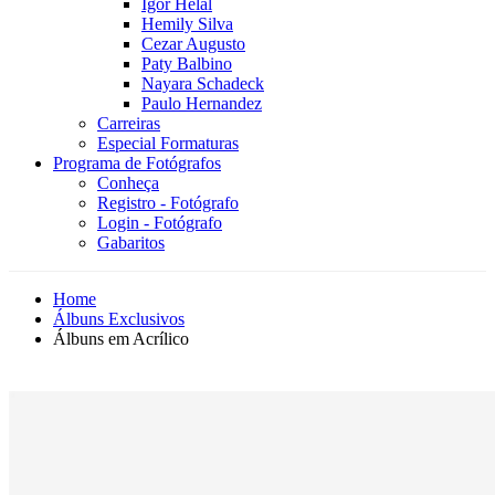
Igor Helal
Hemily Silva
Cezar Augusto
Paty Balbino
Nayara Schadeck
Paulo Hernandez
Carreiras
Especial Formaturas
Programa de Fotógrafos
Conheça
Registro - Fotógrafo
Login - Fotógrafo
Gabaritos
Home
Álbuns Exclusivos
Álbuns em Acrílico
Novidade