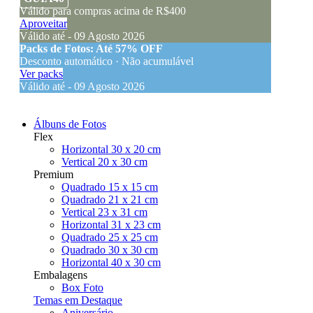
Válido para compras acima de R$400
Aproveitar
Válido até - 09 Agosto 2026
Packs de Fotos: Até 57% OFF
Desconto automático · Não acumulável
Ver packs
Válido até - 09 Agosto 2026
Álbuns de Fotos
Flex
Horizontal 30 x 20 cm
Vertical 20 x 30 cm
Premium
Quadrado 15 x 15 cm
Quadrado 21 x 21 cm
Vertical 23 x 31 cm
Horizontal 31 x 23 cm
Quadrado 25 x 25 cm
Quadrado 30 x 30 cm
Horizontal 40 x 30 cm
Embalagens
Box Foto
Temas em Destaque
Aniversário