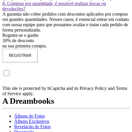
8. Compras por quantidade, é possível realizar trocas ou
devoluções?
A garantia não cobre pedidos com descontos aplicados por compras
em grandes quantidades. Nesses casos, é essencial entrar em contato
com nossa equipe para que possamos avaliar e tratar cada pedido de
forma personalizada.
Registre-se e ganhe
30% de desconto
na sua primeira compra.
REGISTRAR
Quero me inscrever na newsletter Dreambooks. (Não obrigatório)
Receberá descontos exclusivos e novidades em primeira mão.
This site is protected by hCaptcha and its Privacy Policy and Terms
of Service apply.
A Dreambooks
Álbuns de Fotos
Álbuns Exclusivos
Revelação de Fotos
Decoração