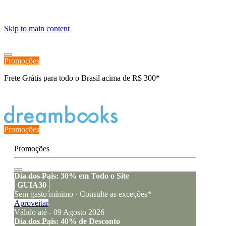
≡
Skip to main content
Promoções
Frete Grátis para todo o Brasil acima de R$ 300*
Estado de encomenda
Promoções
Promoções
Dia dos Pais: 30% em Todo o Site
GUIA30
Sem gasto mínimo · Consulte as exceções*
Aproveitar
Válido até - 09 Agosto 2026
Dia dos Pais: 40% de Desconto