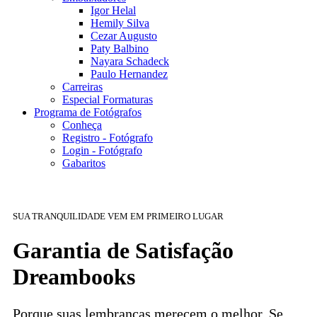
Igor Helal
Hemily Silva
Cezar Augusto
Paty Balbino
Nayara Schadeck
Paulo Hernandez
Carreiras
Especial Formaturas
Programa de Fotógrafos
Conheça
Registro - Fotógrafo
Login - Fotógrafo
Gabaritos
SUA TRANQUILIDADE VEM EM PRIMEIRO LUGAR
Garantia de Satisfação
Dreambooks
Porque suas lembranças merecem o melhor. Se