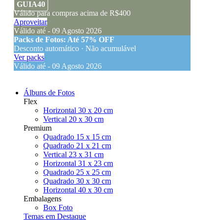
GUIA40
Válido para compras acima de R$400
Aproveitar
Válido até - 09 Agosto 2026
Packs de Fotos: Até 57% OFF
Desconto automático · Não acumulável
Ver packs
Válido até - 09 Agosto 2026
Álbuns de Fotos
Flex
Horizontal 30 x 20 cm
Vertical 20 x 30 cm
Premium
Quadrado 15 x 15 cm
Quadrado 21 x 21 cm
Vertical 23 x 31 cm
Horizontal 31 x 23 cm
Quadrado 25 x 25 cm
Quadrado 30 x 30 cm
Horizontal 40 x 30 cm
Embalagens
Box Foto
Temas em Destaque