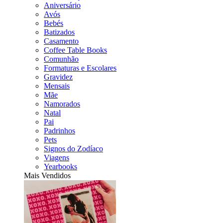
Aniversário
Avós
Bebés
Batizados
Casamento
Coffee Table Books
Comunhão
Formaturas e Escolares
Gravidez
Mensais
Mãe
Namorados
Natal
Pai
Padrinhos
Pets
Signos do Zodíaco
Viagens
Yearbooks
Mais Vendidos