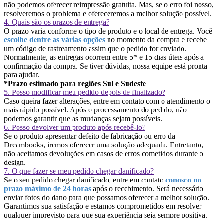
não podemos oferecer reimpressão gratuita. Mas, se o erro foi nosso,
resolveremos o problema e ofereceremos a melhor solução possível.
4. Quais são os prazos de entrega?
O prazo varia conforme o tipo de produto e o local de entrega. Você
escolhe dentre as várias opções
no momento da compra e recebe
um código de rastreamento assim que o pedido for enviado.
Normalmente, as entregas ocorrem entre 5* e 15 dias úteis após a
confirmação da compra. Se tiver dúvidas, nossa equipe está pronta
para ajudar.
*Prazo estimado para regiões Sul e Sudeste
5. Posso modificar meu pedido depois de finalizado?
Caso queira fazer alterações, entre em contato com o atendimento o
mais rápido possível. Após o processamento do pedido, não
podemos garantir que as mudanças sejam possíveis.
6. Posso devolver um produto após recebê-lo?
Se o produto apresentar defeito de fabricação ou erro da
Dreambooks, iremos oferecer uma solução adequada. Entretanto,
não aceitamos devoluções em casos de erros cometidos durante o
design.
7. O que fazer se meu pedido chegar danificado?
Se o seu pedido chegar danificado, entre em contato
conosco no
prazo máximo de 24 horas
após o recebimento. Será necessário
enviar fotos do dano para que possamos oferecer a melhor solução.
Garantimos sua satisfação e estamos comprometidos em resolver
qualquer imprevisto para que sua experiência seja sempre positiva.