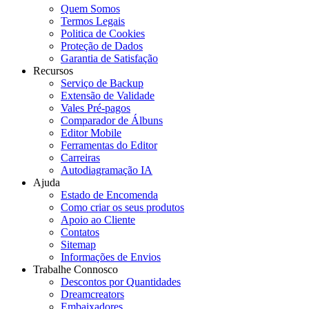
Quem Somos
Termos Legais
Politica de Cookies
Proteção de Dados
Garantia de Satisfação
Recursos
Serviço de Backup
Extensão de Validade
Vales Pré-pagos
Comparador de Álbuns
Editor Mobile
Ferramentas do Editor
Carreiras
Autodiagramação IA
Ajuda
Estado de Encomenda
Como criar os seus produtos
Apoio ao Cliente
Contatos
Sitemap
Informações de Envios
Trabalhe Connosco
Descontos por Quantidades
Dreamcreators
Embaixadores