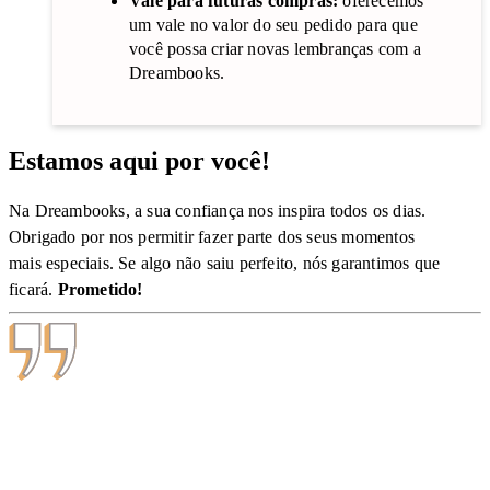
Vale para futuras compras:
oferecemos
um vale no valor do seu pedido para que
você possa criar novas lembranças com a
Dreambooks.
Estamos aqui por você!
Na Dreambooks, a sua confiança nos inspira todos os dias.
Obrigado por nos permitir fazer parte dos seus momentos
mais especiais. Se algo não saiu perfeito, nós garantimos que
ficará.
Prometido!
Os fotolivros Dreambooks são excelentes na
qualidade, rapidez de entrega e muito bem
embalados. Além da facilidade de um leigo