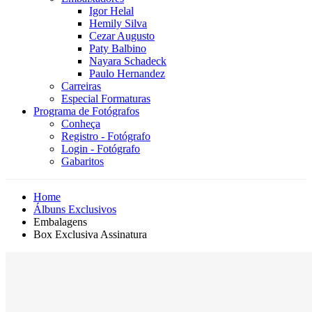
Igor Helal
Hemily Silva
Cezar Augusto
Paty Balbino
Nayara Schadeck
Paulo Hernandez
Carreiras
Especial Formaturas
Programa de Fotógrafos
Conheça
Registro - Fotógrafo
Login - Fotógrafo
Gabaritos
Home
Álbuns Exclusivos
Embalagens
Box Exclusiva Assinatura