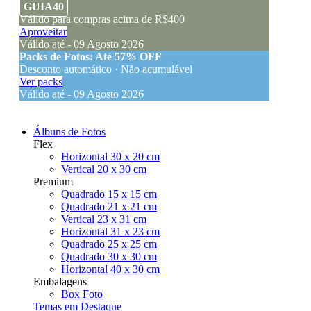
GUIA40
Válido para compras acima de R$400
Aproveitar
Válido até - 09 Agosto 2026
Packs de Fotos: Até 57% OFF
Desconto automático · Não acumulável
Ver packs
Válido até - 09 Agosto 2026
Álbuns de Fotos
Flex
Horizontal 30 x 20 cm
Vertical 20 x 30 cm
Premium
Quadrado 15 x 15 cm
Quadrado 21 x 21 cm
Vertical 23 x 31 cm
Horizontal 31 x 23 cm
Quadrado 25 x 25 cm
Quadrado 30 x 30 cm
Horizontal 40 x 30 cm
Embalagens
Box Foto
Temas em Destaque