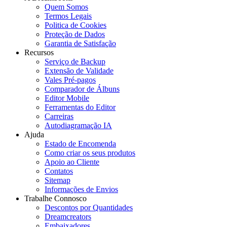
Quem Somos
Termos Legais
Politica de Cookies
Proteção de Dados
Garantia de Satisfação
Recursos
Serviço de Backup
Extensão de Validade
Vales Pré-pagos
Comparador de Álbuns
Editor Mobile
Ferramentas do Editor
Carreiras
Autodiagramação IA
Ajuda
Estado de Encomenda
Como criar os seus produtos
Apoio ao Cliente
Contatos
Sitemap
Informações de Envios
Trabalhe Connosco
Descontos por Quantidades
Dreamcreators
Embaixadores