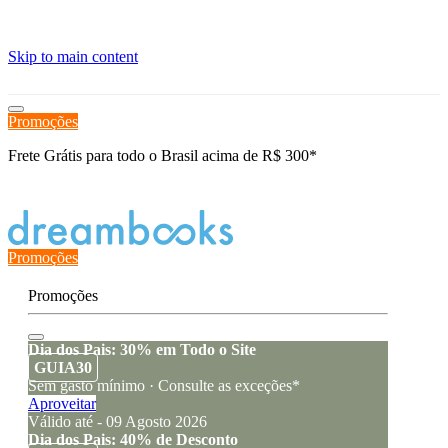
≡
Skip to main content
Promoções
Frete Grátis para todo o Brasil acima de R$ 300*
Estado de encomenda
Promoções
Promoções
Dia dos Pais: 30% em Todo o Site
GUIA30
Sem gasto mínimo · Consulte as exceções*
Aproveitar
Válido até - 09 Agosto 2026
Dia dos Pais: 40% de Desconto