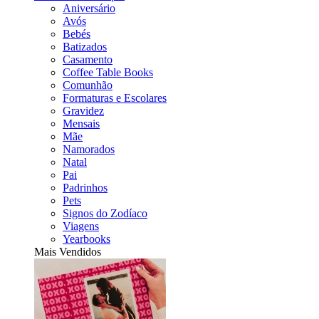
Aniversário
Avós
Bebés
Batizados
Casamento
Coffee Table Books
Comunhão
Formaturas e Escolares
Gravidez
Mensais
Mãe
Namorados
Natal
Pai
Padrinhos
Pets
Signos do Zodíaco
Viagens
Yearbooks
Mais Vendidos