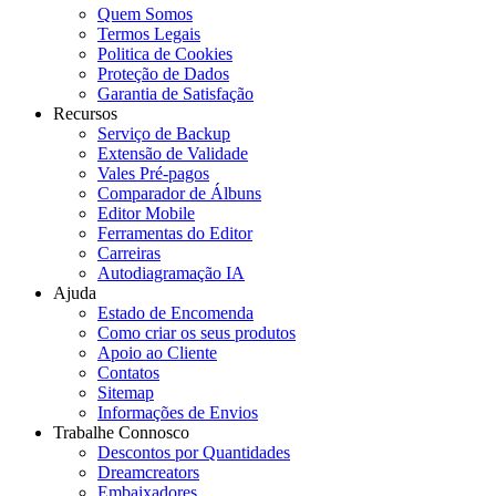
Quem Somos
Termos Legais
Politica de Cookies
Proteção de Dados
Garantia de Satisfação
Recursos
Serviço de Backup
Extensão de Validade
Vales Pré-pagos
Comparador de Álbuns
Editor Mobile
Ferramentas do Editor
Carreiras
Autodiagramação IA
Ajuda
Estado de Encomenda
Como criar os seus produtos
Apoio ao Cliente
Contatos
Sitemap
Informações de Envios
Trabalhe Connosco
Descontos por Quantidades
Dreamcreators
Embaixadores