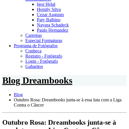
Igor Helal
Hemily Silva
Cezar Augusto
Paty Balbino
Nayara Schadeck
Paulo Hernandez
Carreiras
Especial Formaturas
Programa de Fotógrafos
Conheça
Registro - Fotógrafo
Login - Fotógrafo
Gabaritos
Blog Dreambooks
Blog
Outubro Rosa: Dreambooks junta-se à essa luta com a Liga
Contra o Câncer
Outubro Rosa: Dreambooks junta-se à