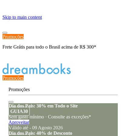
≡
Skip to main content
Promoções
Frete Grátis para todo o Brasil acima de R$ 300*
Estado de encomenda
Promoções
Promoções
Dia dos Pais: 30% em Todo o Site
GUIA30
Sem gasto mínimo · Consulte as exceções*
Aproveitar
Válido até - 09 Agosto 2026
Dia dos Pais: 40% de Desconto