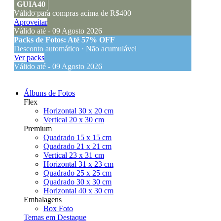
GUIA40
Válido para compras acima de R$400
Aproveitar
Válido até - 09 Agosto 2026
Packs de Fotos: Até 57% OFF
Desconto automático · Não acumulável
Ver packs
Válido até - 09 Agosto 2026
Álbuns de Fotos
Flex
Horizontal 30 x 20 cm
Vertical 20 x 30 cm
Premium
Quadrado 15 x 15 cm
Quadrado 21 x 21 cm
Vertical 23 x 31 cm
Horizontal 31 x 23 cm
Quadrado 25 x 25 cm
Quadrado 30 x 30 cm
Horizontal 40 x 30 cm
Embalagens
Box Foto
Temas em Destaque