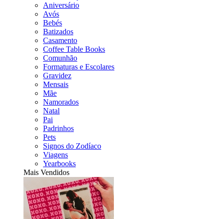
Aniversário
Avós
Bebés
Batizados
Casamento
Coffee Table Books
Comunhão
Formaturas e Escolares
Gravidez
Mensais
Mãe
Namorados
Natal
Pai
Padrinhos
Pets
Signos do Zodíaco
Viagens
Yearbooks
Mais Vendidos