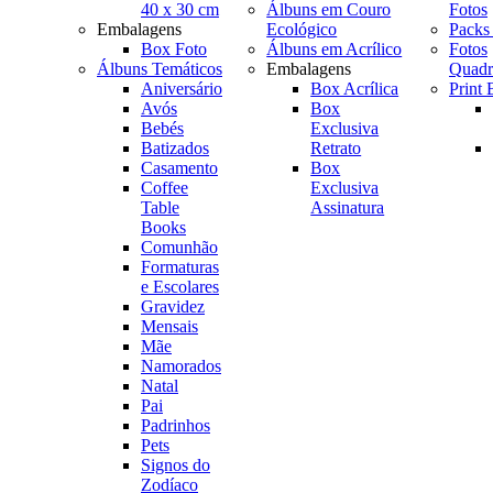
40 x 30 cm
Álbuns em Couro
Fotos
Embalagens
Ecológico
Packs
Box Foto
Álbuns em Acrílico
Fotos
Álbuns Temáticos
Embalagens
Quadr
Aniversário
Box Acrílica
Print
Avós
Box
Bebés
Exclusiva
Batizados
Retrato
Casamento
Box
Coffee
Exclusiva
Table
Assinatura
Books
Comunhão
Formaturas
e Escolares
Gravidez
Mensais
Mãe
Namorados
Natal
Pai
Padrinhos
Pets
Signos do
Zodíaco