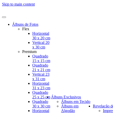
Skip to main content
Álbuns de Fotos
Flex
Horizontal
30 x 20 cm
Vertical 20
x 30 cm
Premium
Quadrado
15 x 15 cm
Quadrado
21 x 21 cm
Vertical 23
x 31 cm
Horizontal
31 x 23 cm
Quadrado
25 x 25 cm
Álbuns Exclusivos
Quadrado
Álbuns em Tecido
30 x 30 cm
Álbuns em
Revelação d
Horizontal
Algodão
Impre