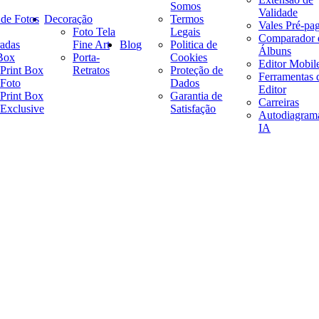
Somos
Validade
 de Fotos
Decoração
Termos
Vales Pré-pa
Foto Tela
Legais
Comparador 
adas
Fine Art
Blog
Politica de
Álbuns
 Box
Porta-
Cookies
Editor Mobil
Print Box
Retratos
Proteção de
Ferramentas 
Foto
Dados
Editor
Print Box
Garantia de
Carreiras
Exclusive
Satisfação
Autodiagram
IA