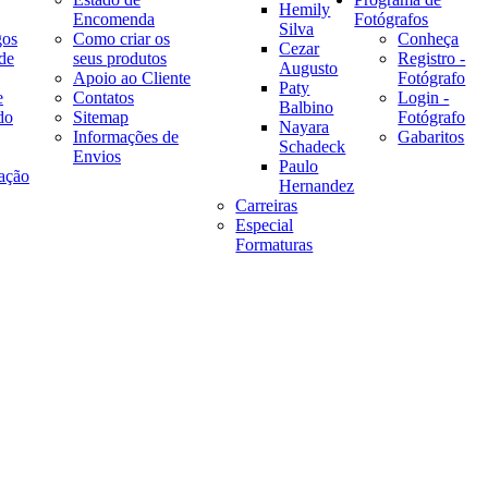
Hemily
Encomenda
Fotógrafos
Silva
gos
Como criar os
Conheça
Cezar
de
seus produtos
Registro -
Augusto
Apoio ao Cliente
Fotógrafo
Paty
e
Contatos
Login -
Balbino
do
Sitemap
Fotógrafo
Nayara
Informações de
Gabaritos
Schadeck
Envios
Paulo
ação
Hernandez
Carreiras
Especial
Formaturas