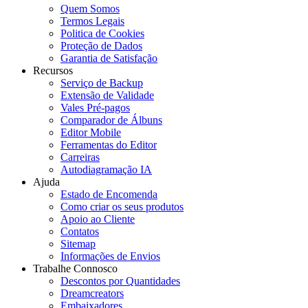
Quem Somos
Termos Legais
Politica de Cookies
Proteção de Dados
Garantia de Satisfação
Recursos
Serviço de Backup
Extensão de Validade
Vales Pré-pagos
Comparador de Álbuns
Editor Mobile
Ferramentas do Editor
Carreiras
Autodiagramação IA
Ajuda
Estado de Encomenda
Como criar os seus produtos
Apoio ao Cliente
Contatos
Sitemap
Informações de Envios
Trabalhe Connosco
Descontos por Quantidades
Dreamcreators
Embaixadores