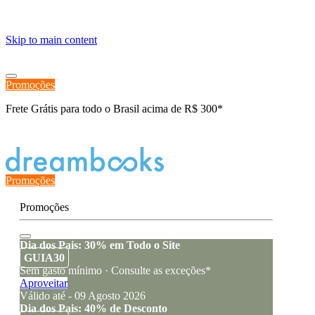
≡
Skip to main content
Promoções
Frete Grátis para todo o Brasil acima de R$ 300*
Estado de encomenda
Promoções
Promoções
Dia dos Pais: 30% em Todo o Site
GUIA30
Sem gasto mínimo · Consulte as exceções*
Aproveitar
Válido até - 09 Agosto 2026
Dia dos Pais: 40% de Desconto