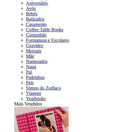
Aniversário
Avós
Bebés
Batizados
Casamento
Coffee Table Books
Comunhão
Formaturas e Escolares
Gravidez
Mensais
Mãe
Namorados
Natal
Pai
Padrinhos
Pets
Signos do Zodíaco
Viagens
Yearbooks
Mais Vendidos