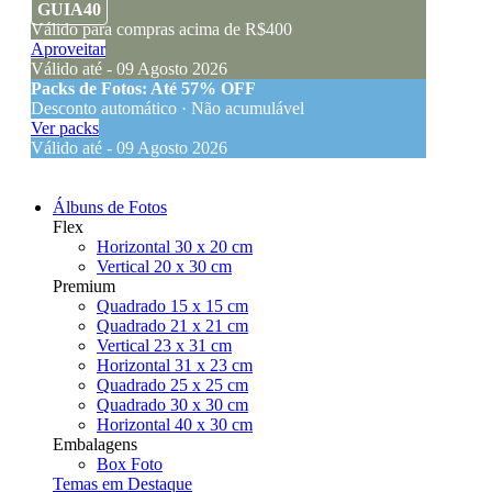
GUIA40
Válido para compras acima de R$400
Aproveitar
Válido até - 09 Agosto 2026
Packs de Fotos: Até 57% OFF
Desconto automático · Não acumulável
Ver packs
Válido até - 09 Agosto 2026
Álbuns de Fotos
Flex
Horizontal 30 x 20 cm
Vertical 20 x 30 cm
Premium
Quadrado 15 x 15 cm
Quadrado 21 x 21 cm
Vertical 23 x 31 cm
Horizontal 31 x 23 cm
Quadrado 25 x 25 cm
Quadrado 30 x 30 cm
Horizontal 40 x 30 cm
Embalagens
Box Foto
Temas em Destaque