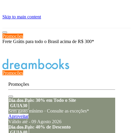
≡
Skip to main content
Promoções
Frete Grátis para todo o Brasil acima de R$ 300*
Estado de encomenda
Promoções
Promoções
Dia dos Pais: 30% em Todo o Site
GUIA30
Sem gasto mínimo · Consulte as exceções*
Aproveitar
Válido até - 09 Agosto 2026
Dia dos Pais: 40% de Desconto
GUIA40