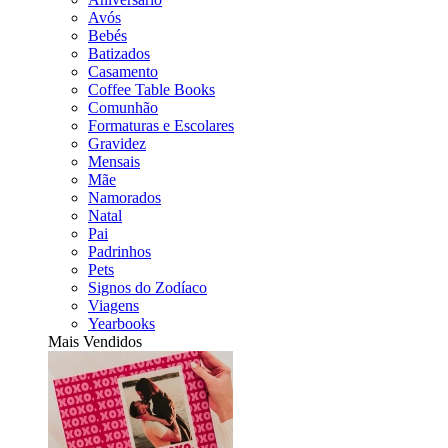
Avós
Bebés
Batizados
Casamento
Coffee Table Books
Comunhão
Formaturas e Escolares
Gravidez
Mensais
Mãe
Namorados
Natal
Pai
Padrinhos
Pets
Signos do Zodíaco
Viagens
Yearbooks
Mais Vendidos