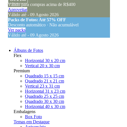
Válido para compras acima de R$400
Aproveitar
Válido até - 09 Agosto 2026
Packs de Fotos: Até 57% OFF
Desconto automático · Não acumulável
Ver packs
Válido até - 09 Agosto 2026
Álbuns de Fotos
Flex
Horizontal 30 x 20 cm
Vertical 20 x 30 cm
Premium
Quadrado 15 x 15 cm
Quadrado 21 x 21 cm
Vertical 23 x 31 cm
Horizontal 31 x 23 cm
Quadrado 25 x 25 cm
Quadrado 30 x 30 cm
Horizontal 40 x 30 cm
Embalagens
Box Foto
Temas em Destaque
Aniversário