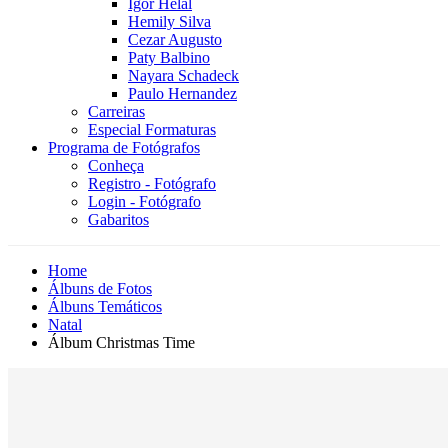
Igor Helal
Hemily Silva
Cezar Augusto
Paty Balbino
Nayara Schadeck
Paulo Hernandez
Carreiras
Especial Formaturas
Programa de Fotógrafos
Conheça
Registro - Fotógrafo
Login - Fotógrafo
Gabaritos
Home
Álbuns de Fotos
Álbuns Temáticos
Natal
Álbum Christmas Time