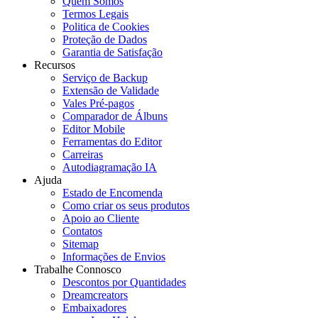
Quem Somos
Termos Legais
Politica de Cookies
Proteção de Dados
Garantia de Satisfação
Recursos
Serviço de Backup
Extensão de Validade
Vales Pré-pagos
Comparador de Álbuns
Editor Mobile
Ferramentas do Editor
Carreiras
Autodiagramação IA
Ajuda
Estado de Encomenda
Como criar os seus produtos
Apoio ao Cliente
Contatos
Sitemap
Informações de Envios
Trabalhe Connosco
Descontos por Quantidades
Dreamcreators
Embaixadores