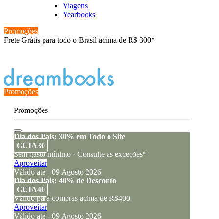
Viagens
Yearbooks
Promoções
Frete Grátis para todo o Brasil acima de R$ 300*
Estado de encomenda
Promoções
Promoções
Dia dos Pais: 30% em Todo o Site
GUIA30
Sem gasto mínimo · Consulte as exceções*
Aproveitar
Válido até - 09 Agosto 2026
Dia dos Pais: 40% de Desconto
GUIA40
Válido para compras acima de R$400
Aproveitar
Válido até - 09 Agosto 2026