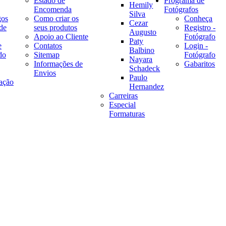
Estado de
Programa de
Hemily
Encomenda
Fotógrafos
Silva
gos
Como criar os
Conheça
Cezar
de
seus produtos
Registro -
Augusto
Apoio ao Cliente
Fotógrafo
Paty
e
Contatos
Login -
Balbino
do
Sitemap
Fotógrafo
Nayara
Informações de
Gabaritos
Schadeck
Envios
Paulo
ação
Hernandez
Carreiras
Especial
Formaturas