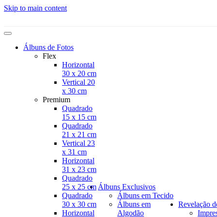
Skip to main content
Álbuns de Fotos
Flex
Horizontal
30 x 20 cm
Vertical 20
x 30 cm
Premium
Quadrado
15 x 15 cm
Quadrado
21 x 21 cm
Vertical 23
x 31 cm
Horizontal
31 x 23 cm
Quadrado
25 x 25 cm
Álbuns Exclusivos
Quadrado
Álbuns em Tecido
30 x 30 cm
Álbuns em
Revelação d
Horizontal
Algodão
Impre