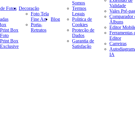
Extensão de
Somos
Validade
 de Fotos
Decoração
Termos
Vales Pré-pa
Foto Tela
Legais
Comparador 
adas
Fine Art
Blog
Politica de
Álbuns
 Box
Porta-
Cookies
Editor Mobil
Print Box
Retratos
Proteção de
Ferramentas 
Foto
Dados
Editor
Print Box
Garantia de
Carreiras
Exclusive
Satisfação
Autodiagram
IA