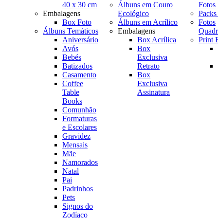
40 x 30 cm
Álbuns em Couro
Fotos
Embalagens
Ecológico
Packs
Box Foto
Álbuns em Acrílico
Fotos
Álbuns Temáticos
Embalagens
Quadr
Aniversário
Box Acrílica
Print
Avós
Box
Bebés
Exclusiva
Batizados
Retrato
Casamento
Box
Coffee
Exclusiva
Table
Assinatura
Books
Comunhão
Formaturas
e Escolares
Gravidez
Mensais
Mãe
Namorados
Natal
Pai
Padrinhos
Pets
Signos do
Zodíaco