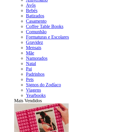
Avós
Bebés
Batizados
Casamento
Coffee Table Books
Comunhão
Formaturas e Escolares
Gravidez
Mensais
Mãe
Namorados
Natal
Pai
Padrinhos
Pets
Signos do Zodíaco
Viagens
Yearbooks
Mais Vendidos