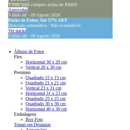
Válido para compras acima de R$400
Aproveitar
Válido até - 09 Agosto 2026
Packs de Fotos: Até 57% OFF
Desconto automático · Não acumulável
Ver packs
Válido até - 09 Agosto 2026
Álbuns de Fotos
Flex
Horizontal 30 x 20 cm
Vertical 20 x 30 cm
Premium
Quadrado 15 x 15 cm
Quadrado 21 x 21 cm
Vertical 23 x 31 cm
Horizontal 31 x 23 cm
Quadrado 25 x 25 cm
Quadrado 30 x 30 cm
Horizontal 40 x 30 cm
Embalagens
Box Foto
Temas em Destaque
Aniversário