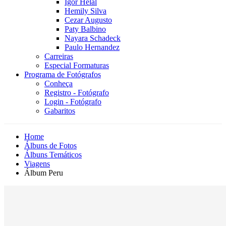
Igor Helal
Hemily Silva
Cezar Augusto
Paty Balbino
Nayara Schadeck
Paulo Hernandez
Carreiras
Especial Formaturas
Programa de Fotógrafos
Conheça
Registro - Fotógrafo
Login - Fotógrafo
Gabaritos
Home
Álbuns de Fotos
Álbuns Temáticos
Viagens
Álbum Peru