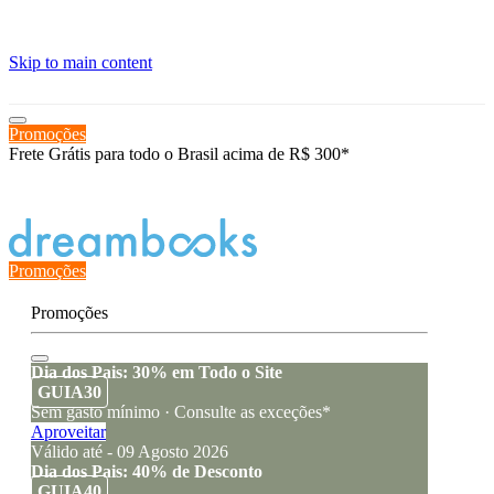
≡
Skip to main content
Promoções
Frete Grátis para todo o Brasil acima de R$ 300*
Estado de encomenda
Promoções
Promoções
Dia dos Pais: 30% em Todo o Site
GUIA30
Sem gasto mínimo · Consulte as exceções*
Aproveitar
Válido até - 09 Agosto 2026
Dia dos Pais: 40% de Desconto
GUIA40