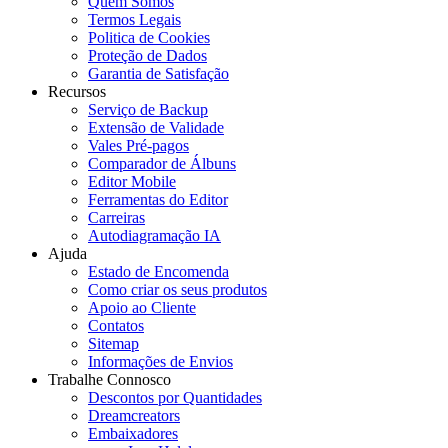
Quem Somos
Termos Legais
Politica de Cookies
Proteção de Dados
Garantia de Satisfação
Recursos
Serviço de Backup
Extensão de Validade
Vales Pré-pagos
Comparador de Álbuns
Editor Mobile
Ferramentas do Editor
Carreiras
Autodiagramação IA
Ajuda
Estado de Encomenda
Como criar os seus produtos
Apoio ao Cliente
Contatos
Sitemap
Informações de Envios
Trabalhe Connosco
Descontos por Quantidades
Dreamcreators
Embaixadores