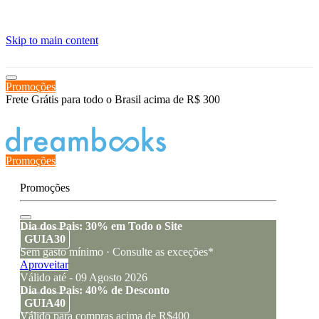
≡
Skip to main content
Promoções
Frete Grátis para todo o Brasil acima de R$ 300
Estado de encomenda
Promoções
Promoções
Dia dos Pais: 30% em Todo o Site
GUIA30
Sem gasto mínimo · Consulte as exceções*
Aproveitar
Válido até - 09 Agosto 2026
Dia dos Pais: 40% de Desconto
GUIA40
Válido para compras acima de R$400