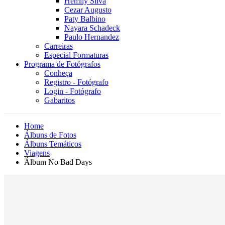
Hemily Silva
Cezar Augusto
Paty Balbino
Nayara Schadeck
Paulo Hernandez
Carreiras
Especial Formaturas
Programa de Fotógrafos
Conheça
Registro - Fotógrafo
Login - Fotógrafo
Gabaritos
Home
Álbuns de Fotos
Álbuns Temáticos
Viagens
Álbum No Bad Days