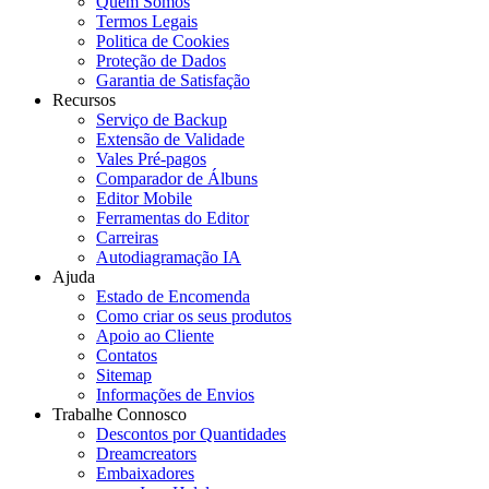
Quem Somos
Termos Legais
Politica de Cookies
Proteção de Dados
Garantia de Satisfação
Recursos
Serviço de Backup
Extensão de Validade
Vales Pré-pagos
Comparador de Álbuns
Editor Mobile
Ferramentas do Editor
Carreiras
Autodiagramação IA
Ajuda
Estado de Encomenda
Como criar os seus produtos
Apoio ao Cliente
Contatos
Sitemap
Informações de Envios
Trabalhe Connosco
Descontos por Quantidades
Dreamcreators
Embaixadores