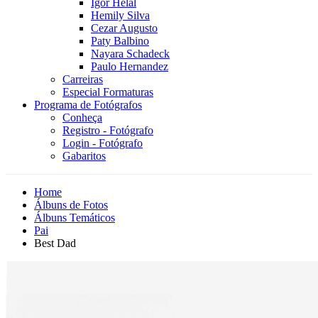
Igor Helal
Hemily Silva
Cezar Augusto
Paty Balbino
Nayara Schadeck
Paulo Hernandez
Carreiras
Especial Formaturas
Programa de Fotógrafos
Conheça
Registro - Fotógrafo
Login - Fotógrafo
Gabaritos
Home
Álbuns de Fotos
Álbuns Temáticos
Pai
Best Dad