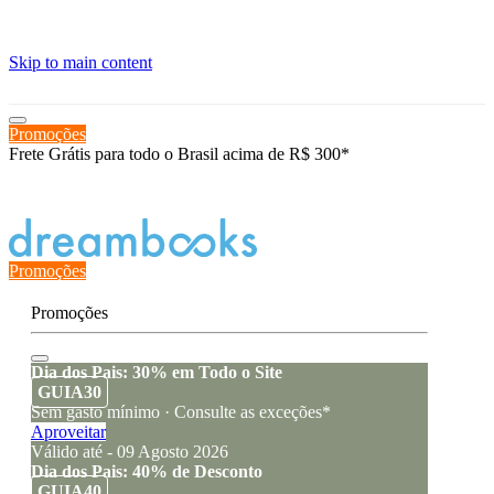
≡
Skip to main content
Promoções
Frete Grátis para todo o Brasil acima de R$ 300*
Estado de encomenda
Promoções
Promoções
Dia dos Pais: 30% em Todo o Site
GUIA30
Sem gasto mínimo · Consulte as exceções*
Aproveitar
Válido até - 09 Agosto 2026
Dia dos Pais: 40% de Desconto
GUIA40