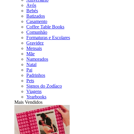
Avós
Bebés
Batizados
Casamento
Coffee Table Books
Comunhão
Formaturas e Escolares
Gravidez
Mensais
Mãe
Namorados
Natal
Pai
Padrinhos
Pets
Signos do Zodíaco
Viagens
Yearbooks
Mais Vendidos