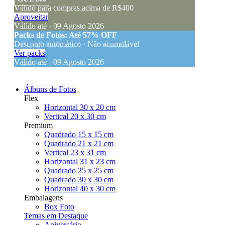
Válido para compras acima de R$400
Aproveitar
Válido até - 09 Agosto 2026
Packs de Fotos: Até 57% OFF
Desconto automático · Não acumulável
Ver packs
Válido até - 09 Agosto 2026
Álbuns de Fotos
Flex
Horizontal 30 x 20 cm
Vertical 20 x 30 cm
Premium
Quadrado 15 x 15 cm
Quadrado 21 x 21 cm
Vertical 23 x 31 cm
Horizontal 31 x 23 cm
Quadrado 25 x 25 cm
Quadrado 30 x 30 cm
Horizontal 40 x 30 cm
Embalagens
Box Foto
Temas em Destaque
Aniversário