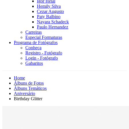
Igor Helal
Hemily Silva
Cezar Augusto
Paty Balbino
Nayara Schadeck
Paulo Hernandez
Carreiras
Especial Formaturas
Programa de Fotógrafos
Conheça
Registro - Fotógrafo
Login - Fotógrafo
Gabaritos
Home
Álbuns de Fotos
Álbuns Temáticos
Aniversário
Birthday Glitter