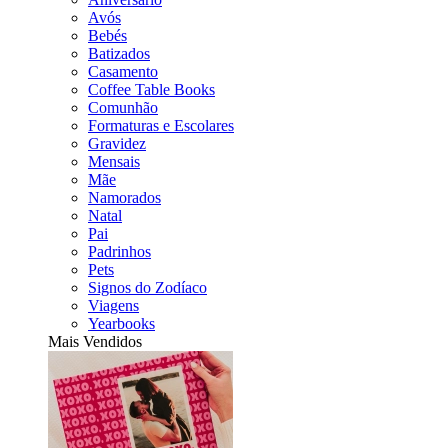
Avós
Bebés
Batizados
Casamento
Coffee Table Books
Comunhão
Formaturas e Escolares
Gravidez
Mensais
Mãe
Namorados
Natal
Pai
Padrinhos
Pets
Signos do Zodíaco
Viagens
Yearbooks
Mais Vendidos