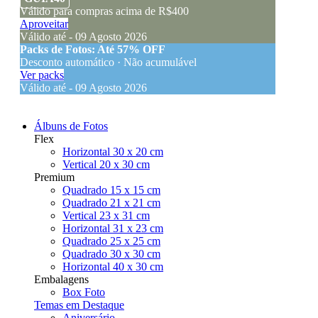
Válido para compras acima de R$400
Aproveitar
Válido até - 09 Agosto 2026
Packs de Fotos: Até 57% OFF
Desconto automático · Não acumulável
Ver packs
Válido até - 09 Agosto 2026
Álbuns de Fotos
Flex
Horizontal 30 x 20 cm
Vertical 20 x 30 cm
Premium
Quadrado 15 x 15 cm
Quadrado 21 x 21 cm
Vertical 23 x 31 cm
Horizontal 31 x 23 cm
Quadrado 25 x 25 cm
Quadrado 30 x 30 cm
Horizontal 40 x 30 cm
Embalagens
Box Foto
Temas em Destaque
Aniversário