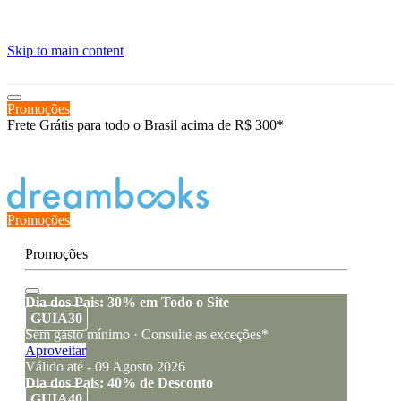
≡
Skip to main content
Promoções
Frete Grátis para todo o Brasil acima de R$ 300*
Estado de encomenda
Promoções
Promoções
Dia dos Pais: 30% em Todo o Site
GUIA30
Sem gasto mínimo · Consulte as exceções*
Aproveitar
Válido até - 09 Agosto 2026
Dia dos Pais: 40% de Desconto
GUIA40