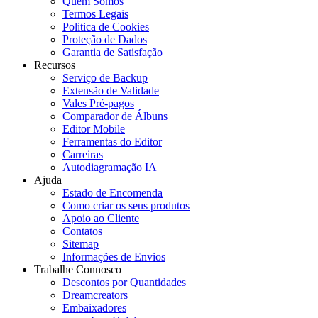
Quem Somos
Termos Legais
Politica de Cookies
Proteção de Dados
Garantia de Satisfação
Recursos
Serviço de Backup
Extensão de Validade
Vales Pré-pagos
Comparador de Álbuns
Editor Mobile
Ferramentas do Editor
Carreiras
Autodiagramação IA
Ajuda
Estado de Encomenda
Como criar os seus produtos
Apoio ao Cliente
Contatos
Sitemap
Informações de Envios
Trabalhe Connosco
Descontos por Quantidades
Dreamcreators
Embaixadores