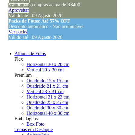
Válido para compras acima de R$400
Aproveitar
Válido até - 09 Agosto 2026
Packs de Fotos: Até 57% OFF
Desconto automático · Não acumulável
Ver packs
Válido até - 09 Agosto 2026
Álbuns de Fotos
Flex
Horizontal 30 x 20 cm
Vertical 20 x 30 cm
Premium
Quadrado 15 x 15 cm
Quadrado 21 x 21 cm
Vertical 23 x 31 cm
Horizontal 31 x 23 cm
Quadrado 25 x 25 cm
Quadrado 30 x 30 cm
Horizontal 40 x 30 cm
Embalagens
Box Foto
Temas em Destaque
Aniversário