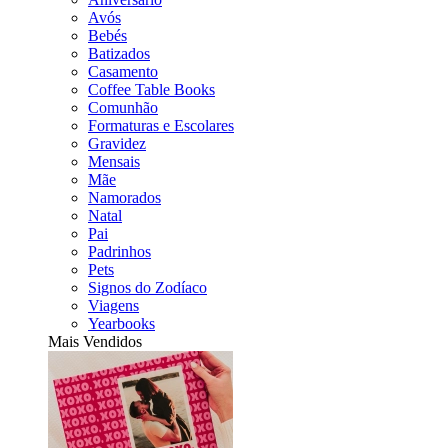
Avós
Bebés
Batizados
Casamento
Coffee Table Books
Comunhão
Formaturas e Escolares
Gravidez
Mensais
Mãe
Namorados
Natal
Pai
Padrinhos
Pets
Signos do Zodíaco
Viagens
Yearbooks
Mais Vendidos