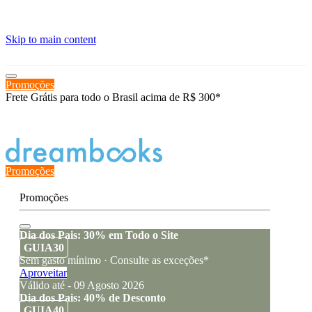
≡
Skip to main content
Promoções
Frete Grátis para todo o Brasil acima de R$ 300*
Estado de encomenda
Promoções
Promoções
Dia dos Pais: 30% em Todo o Site
GUIA30
Sem gasto mínimo · Consulte as exceções*
Aproveitar
Válido até - 09 Agosto 2026
Dia dos Pais: 40% de Desconto
GUIA40