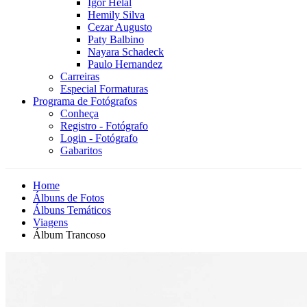
Igor Helal
Hemily Silva
Cezar Augusto
Paty Balbino
Nayara Schadeck
Paulo Hernandez
Carreiras
Especial Formaturas
Programa de Fotógrafos
Conheça
Registro - Fotógrafo
Login - Fotógrafo
Gabaritos
Home
Álbuns de Fotos
Álbuns Temáticos
Viagens
Álbum Trancoso