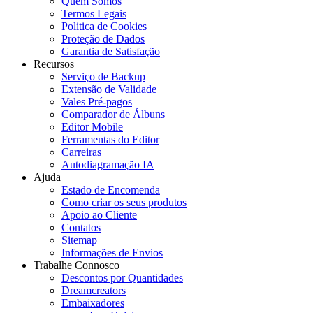
Quem Somos
Termos Legais
Politica de Cookies
Proteção de Dados
Garantia de Satisfação
Recursos
Serviço de Backup
Extensão de Validade
Vales Pré-pagos
Comparador de Álbuns
Editor Mobile
Ferramentas do Editor
Carreiras
Autodiagramação IA
Ajuda
Estado de Encomenda
Como criar os seus produtos
Apoio ao Cliente
Contatos
Sitemap
Informações de Envios
Trabalhe Connosco
Descontos por Quantidades
Dreamcreators
Embaixadores