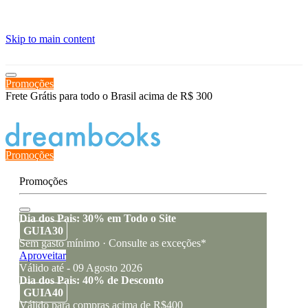
≡
Skip to main content
Promoções
Frete Grátis para todo o Brasil acima de R$ 300
Estado de encomenda
Promoções
Promoções
Dia dos Pais: 30% em Todo o Site
GUIA30
Sem gasto mínimo · Consulte as exceções*
Aproveitar
Válido até - 09 Agosto 2026
Dia dos Pais: 40% de Desconto
GUIA40
Válido para compras acima de R$400