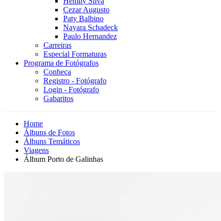
Hemily Silva
Cezar Augusto
Paty Balbino
Nayara Schadeck
Paulo Hernandez
Carreiras
Especial Formaturas
Programa de Fotógrafos
Conheça
Registro - Fotógrafo
Login - Fotógrafo
Gabaritos
Home
Álbuns de Fotos
Álbuns Temáticos
Viagens
Álbum Porto de Galinhas