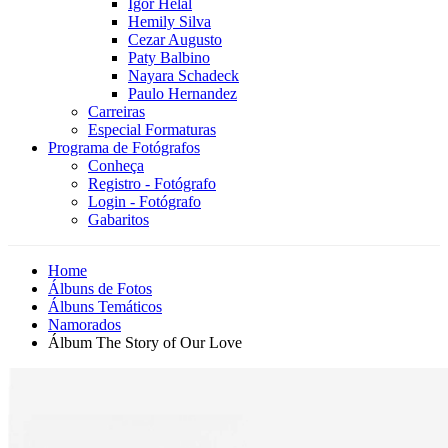
Igor Helal
Hemily Silva
Cezar Augusto
Paty Balbino
Nayara Schadeck
Paulo Hernandez
Carreiras
Especial Formaturas
Programa de Fotógrafos
Conheça
Registro - Fotógrafo
Login - Fotógrafo
Gabaritos
Home
Álbuns de Fotos
Álbuns Temáticos
Namorados
Álbum The Story of Our Love