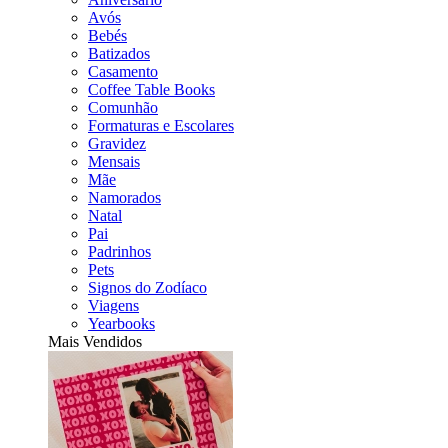
Avós
Bebés
Batizados
Casamento
Coffee Table Books
Comunhão
Formaturas e Escolares
Gravidez
Mensais
Mãe
Namorados
Natal
Pai
Padrinhos
Pets
Signos do Zodíaco
Viagens
Yearbooks
Mais Vendidos