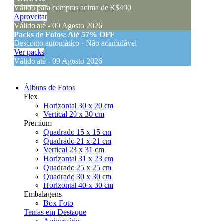
Válido para compras acima de R$400
Aproveitar
Válido até - 09 Agosto 2026
Packs de Fotos: Até 57% OFF
Desconto automático · Não acumulável
Ver packs
Válido até - 09 Agosto 2026
Álbuns de Fotos
Flex
Horizontal 30 x 20 cm
Vertical 20 x 30 cm
Premium
Quadrado 15 x 15 cm
Quadrado 21 x 21 cm
Vertical 23 x 31 cm
Horizontal 31 x 23 cm
Quadrado 25 x 25 cm
Quadrado 30 x 30 cm
Horizontal 40 x 30 cm
Embalagens
Box Foto
Temas em Destaque
Aniversário