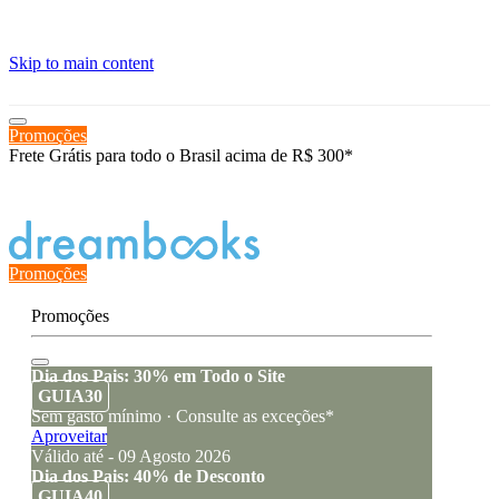
≡
Skip to main content
Promoções
Frete Grátis para todo o Brasil acima de R$ 300*
Estado de encomenda
Promoções
Promoções
Dia dos Pais: 30% em Todo o Site
GUIA30
Sem gasto mínimo · Consulte as exceções*
Aproveitar
Válido até - 09 Agosto 2026
Dia dos Pais: 40% de Desconto
GUIA40