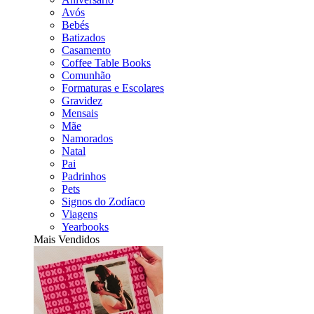
Avós
Bebés
Batizados
Casamento
Coffee Table Books
Comunhão
Formaturas e Escolares
Gravidez
Mensais
Mãe
Namorados
Natal
Pai
Padrinhos
Pets
Signos do Zodíaco
Viagens
Yearbooks
Mais Vendidos