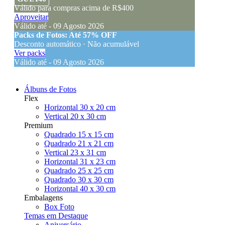
Válido para compras acima de R$400
Aproveitar
Válido até - 09 Agosto 2026
Packs de Fotos: Até 57% OFF
Desconto automático · Não acumulável
Ver packs
Válido até - 09 Agosto 2026
Álbuns de Fotos
Flex
Horizontal 30 x 20 cm
Vertical 20 x 30 cm
Premium
Quadrado 15 x 15 cm
Quadrado 21 x 21 cm
Vertical 23 x 31 cm
Horizontal 31 x 23 cm
Quadrado 25 x 25 cm
Quadrado 30 x 30 cm
Horizontal 40 x 30 cm
Embalagens
Box Foto
Temas em Destaque
Aniversário