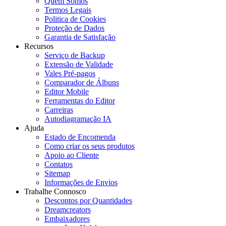
Quem Somos
Termos Legais
Politica de Cookies
Proteção de Dados
Garantia de Satisfação
Recursos
Serviço de Backup
Extensão de Validade
Vales Pré-pagos
Comparador de Álbuns
Editor Mobile
Ferramentas do Editor
Carreiras
Autodiagramação IA
Ajuda
Estado de Encomenda
Como criar os seus produtos
Apoio ao Cliente
Contatos
Sitemap
Informações de Envios
Trabalhe Connosco
Descontos por Quantidades
Dreamcreators
Embaixadores