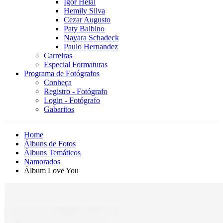
Igor Helal
Hemily Silva
Cezar Augusto
Paty Balbino
Nayara Schadeck
Paulo Hernandez
Carreiras
Especial Formaturas
Programa de Fotógrafos
Conheça
Registro - Fotógrafo
Login - Fotógrafo
Gabaritos
Home
Álbuns de Fotos
Álbuns Temáticos
Namorados
Álbum Love You