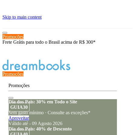
≡
Skip to main content
Promoções
Frete Grátis para todo o Brasil acima de R$ 300*
Estado de encomenda
Promoções
Promoções
Dia dos Pais: 30% em Todo o Site
GUIA30
Sem gasto mínimo · Consulte as exceções*
Aproveitar
Válido até - 09 Agosto 2026
Dia dos Pais: 40% de Desconto
GUIA40