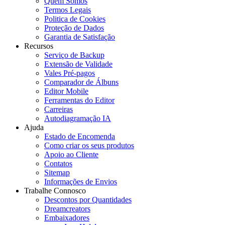
Quem Somos
Termos Legais
Politica de Cookies
Proteção de Dados
Garantia de Satisfação
Recursos
Serviço de Backup
Extensão de Validade
Vales Pré-pagos
Comparador de Álbuns
Editor Mobile
Ferramentas do Editor
Carreiras
Autodiagramação IA
Ajuda
Estado de Encomenda
Como criar os seus produtos
Apoio ao Cliente
Contatos
Sitemap
Informações de Envios
Trabalhe Connosco
Descontos por Quantidades
Dreamcreators
Embaixadores