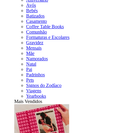
Avós
Bebés
Batizados
Casamento
Coffee Table Books
Comunhão
Formaturas e Escolares
Gravidez
Mensais
Mãe
Namorados
Natal
Pai
Padrinhos
Pets
Signos do Zodíaco
Viagens
Yearbooks
Mais Vendidos