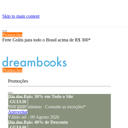
≡
Skip to main content
Promoções
Frete Grátis para todo o Brasil acima de R$ 300*
Estado de encomenda
Promoções
Promoções
Dia dos Pais: 30% em Todo o Site
GUIA30
Sem gasto mínimo · Consulte as exceções*
Aproveitar
Válido até - 09 Agosto 2026
Dia dos Pais: 40% de Desconto
GUIA40