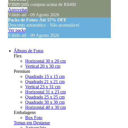
Válido para compras acima de R$400
Aproveitar
Válido até - 09 Agosto 2026
Packs de Fotos: Até 57% OFF
Desconto automático · Não acumulável
Ver packs
Válido até - 09 Agosto 2026
Álbuns de Fotos
Flex
Horizontal 30 x 20 cm
Vertical 20 x 30 cm
Premium
Quadrado 15 x 15 cm
Quadrado 21 x 21 cm
Vertical 23 x 31 cm
Horizontal 31 x 23 cm
Quadrado 25 x 25 cm
Quadrado 30 x 30 cm
Horizontal 40 x 30 cm
Embalagens
Box Foto
Temas em Destaque
Aniversário