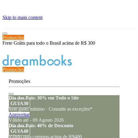
≡
Skip to main content
Promoções
Frete Grátis para todo o Brasil acima de R$ 300
Estado de encomenda
Promoções
Promoções
Dia dos Pais: 30% em Todo o Site
GUIA30
Sem gasto mínimo · Consulte as exceções*
Aproveitar
Válido até - 09 Agosto 2026
Dia dos Pais: 40% de Desconto
GUIA40
Válido para compras acima de R$400