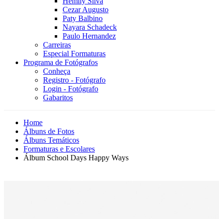
Hemily Silva
Cezar Augusto
Paty Balbino
Nayara Schadeck
Paulo Hernandez
Carreiras
Especial Formaturas
Programa de Fotógrafos
Conheça
Registro - Fotógrafo
Login - Fotógrafo
Gabaritos
Home
Álbuns de Fotos
Álbuns Temáticos
Formaturas e Escolares
Álbum School Days Happy Ways
Novidade