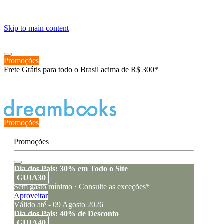
≡
Skip to main content
Promoções
Frete Grátis para todo o Brasil acima de R$ 300*
Estado de encomenda
Promoções
Promoções
Dia dos Pais: 30% em Todo o Site
GUIA30
Sem gasto mínimo · Consulte as exceções*
Aproveitar
Válido até - 09 Agosto 2026
Dia dos Pais: 40% de Desconto
GUIA40