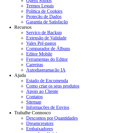
Quem Somos
Termos Legais
Politica de Cookies
Proteção de Dados
Garantia de Satisfação
Recursos
Serviço de Backup
Extensão de Validade
Vales Pré-pagos
Comparador de Álbuns
Editor Mobile
Ferramentas do Editor
Carreiras
Autodiagramação IA
Ajuda
Estado de Encomenda
Como criar os seus produtos
Apoio ao Cliente
Contatos
Sitemap
Informações de Envios
Trabalhe Connosco
Descontos por Quantidades
Dreamcreators
Embaixadores