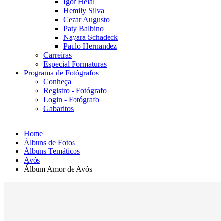
Igor Helal
Hemily Silva
Cezar Augusto
Paty Balbino
Nayara Schadeck
Paulo Hernandez
Carreiras
Especial Formaturas
Programa de Fotógrafos
Conheça
Registro - Fotógrafo
Login - Fotógrafo
Gabaritos
Home
Álbuns de Fotos
Álbuns Temáticos
Avós
Álbum Amor de Avós