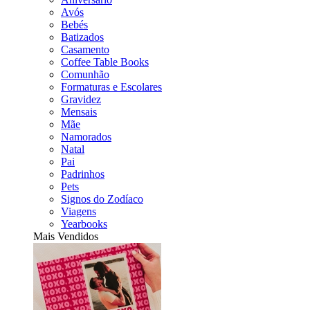
Avós
Bebés
Batizados
Casamento
Coffee Table Books
Comunhão
Formaturas e Escolares
Gravidez
Mensais
Mãe
Namorados
Natal
Pai
Padrinhos
Pets
Signos do Zodíaco
Viagens
Yearbooks
Mais Vendidos