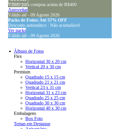
Válido para compras acima de R$400
Aproveitar
Válido até - 09 Agosto 2026
Packs de Fotos: Até 57% OFF
Desconto automático · Não acumulável
Ver packs
Válido até - 09 Agosto 2026
Álbuns de Fotos
Flex
Horizontal 30 x 20 cm
Vertical 20 x 30 cm
Premium
Quadrado 15 x 15 cm
Quadrado 21 x 21 cm
Vertical 23 x 31 cm
Horizontal 31 x 23 cm
Quadrado 25 x 25 cm
Quadrado 30 x 30 cm
Horizontal 40 x 30 cm
Embalagens
Box Foto
Temas em Destaque
Aniversário