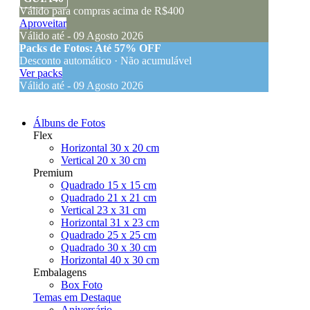
Válido para compras acima de R$400
Aproveitar
Válido até - 09 Agosto 2026
Packs de Fotos: Até 57% OFF
Desconto automático · Não acumulável
Ver packs
Válido até - 09 Agosto 2026
Álbuns de Fotos
Flex
Horizontal 30 x 20 cm
Vertical 20 x 30 cm
Premium
Quadrado 15 x 15 cm
Quadrado 21 x 21 cm
Vertical 23 x 31 cm
Horizontal 31 x 23 cm
Quadrado 25 x 25 cm
Quadrado 30 x 30 cm
Horizontal 40 x 30 cm
Embalagens
Box Foto
Temas em Destaque
Aniversário