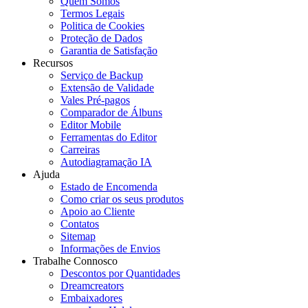
Quem Somos
Termos Legais
Politica de Cookies
Proteção de Dados
Garantia de Satisfação
Recursos
Serviço de Backup
Extensão de Validade
Vales Pré-pagos
Comparador de Álbuns
Editor Mobile
Ferramentas do Editor
Carreiras
Autodiagramação IA
Ajuda
Estado de Encomenda
Como criar os seus produtos
Apoio ao Cliente
Contatos
Sitemap
Informações de Envios
Trabalhe Connosco
Descontos por Quantidades
Dreamcreators
Embaixadores