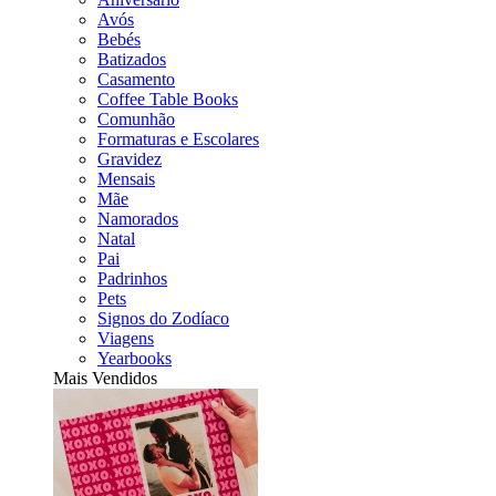
Avós
Bebés
Batizados
Casamento
Coffee Table Books
Comunhão
Formaturas e Escolares
Gravidez
Mensais
Mãe
Namorados
Natal
Pai
Padrinhos
Pets
Signos do Zodíaco
Viagens
Yearbooks
Mais Vendidos