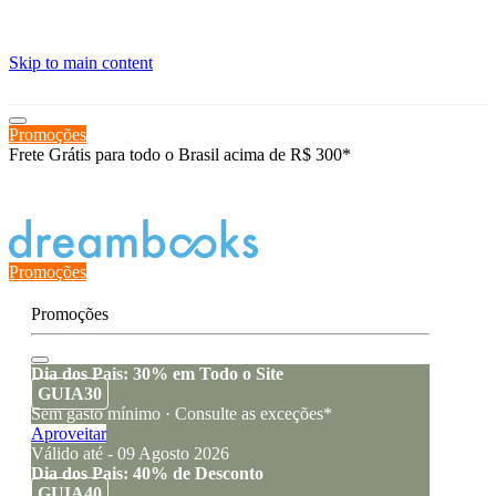
≡
Skip to main content
Promoções
Frete Grátis para todo o Brasil acima de R$ 300*
Estado de encomenda
Promoções
Promoções
Dia dos Pais: 30% em Todo o Site
GUIA30
Sem gasto mínimo · Consulte as exceções*
Aproveitar
Válido até - 09 Agosto 2026
Dia dos Pais: 40% de Desconto
GUIA40