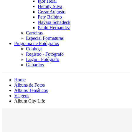
Igor Helal
Hemily Silva
Cezar Augusto
Paty Balbino
Nayara Schadeck
Paulo Hernandez
Carreiras
Especial Formaturas
Programa de Fotógrafos
Conheça
Registro - Fotógrafo
Login - Fotógrafo
Gabaritos
Home
Álbuns de Fotos
Álbuns Temáticos
Viagens
Álbum City Life