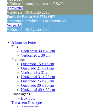
Válido para compras acima de R$400
Aproveitar
Válido até - 09 Agosto 2026
Packs de Fotos: Até 57% OFF
Desconto automático · Não acumulável
Ver packs
Válido até - 09 Agosto 2026
Álbuns de Fotos
Flex
Horizontal 30 x 20 cm
Vertical 20 x 30 cm
Premium
Quadrado 15 x 15 cm
Quadrado 21 x 21 cm
Vertical 23 x 31 cm
Horizontal 31 x 23 cm
Quadrado 25 x 25 cm
Quadrado 30 x 30 cm
Horizontal 40 x 30 cm
Embalagens
Box Foto
Temas em Destaque
Aniversário