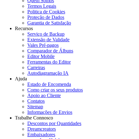
Quem Somos
Termos Legais
Politica de Cookies
Proteção de Dados
Garantia de Satisfação
Recursos
Serviço de Backup
Extensão de Validade
Vales Pré-pagos
Comparador de Álbuns
Editor Mobile
Ferramentas do Editor
Carreiras
Autodiagramação IA
Ajuda
Estado de Encomenda
Como criar os seus produtos
Apoio ao Cliente
Contatos
Sitemap
Informações de Envios
Trabalhe Connosco
Descontos por Quantidades
Dreamcreators
Embaixadores