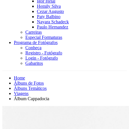
Igor Helal
Hemily Silva
Cezar Augusto
Paty Balbino
Nayara Schadeck
Paulo Hernandez
Carreiras
Especial Formaturas
Programa de Fotógrafos
Conheça
Registro - Fotógrafo
Login - Fotógrafo
Gabaritos
Home
Álbuns de Fotos
Álbuns Temáticos
Viagens
Álbum Cappadocia