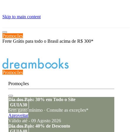
≡
Skip to main content
Promoções
Frete Grátis para todo o Brasil acima de R$ 300*
Estado de encomenda
Promoções
Promoções
Dia dos Pais: 30% em Todo o Site
GUIA30
Sem gasto mínimo · Consulte as exceções*
Aproveitar
Válido até - 09 Agosto 2026
Dia dos Pais: 40% de Desconto
GUIA40