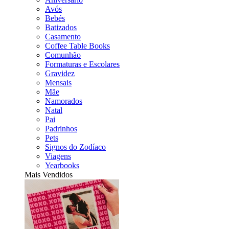
Avós
Bebés
Batizados
Casamento
Coffee Table Books
Comunhão
Formaturas e Escolares
Gravidez
Mensais
Mãe
Namorados
Natal
Pai
Padrinhos
Pets
Signos do Zodíaco
Viagens
Yearbooks
Mais Vendidos