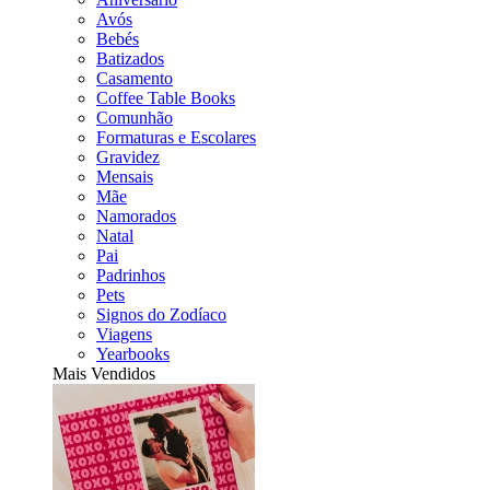
Avós
Bebés
Batizados
Casamento
Coffee Table Books
Comunhão
Formaturas e Escolares
Gravidez
Mensais
Mãe
Namorados
Natal
Pai
Padrinhos
Pets
Signos do Zodíaco
Viagens
Yearbooks
Mais Vendidos