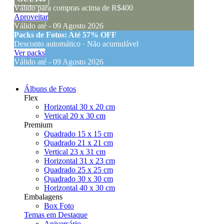
Válido para compras acima de R$400
Aproveitar
Válido até - 09 Agosto 2026
Packs de Fotos: Até 57% OFF
Desconto automático · Não acumulável
Ver packs
Válido até - 09 Agosto 2026
Álbuns de Fotos
Flex
Horizontal 30 x 20 cm
Vertical 20 x 30 cm
Premium
Quadrado 15 x 15 cm
Quadrado 21 x 21 cm
Vertical 23 x 31 cm
Horizontal 31 x 23 cm
Quadrado 25 x 25 cm
Quadrado 30 x 30 cm
Horizontal 40 x 30 cm
Embalagens
Box Foto
Temas em Destaque
Aniversário