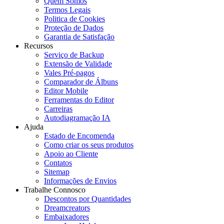
Quem Somos
Termos Legais
Politica de Cookies
Proteção de Dados
Garantia de Satisfação
Recursos
Serviço de Backup
Extensão de Validade
Vales Pré-pagos
Comparador de Álbuns
Editor Mobile
Ferramentas do Editor
Carreiras
Autodiagramação IA
Ajuda
Estado de Encomenda
Como criar os seus produtos
Apoio ao Cliente
Contatos
Sitemap
Informações de Envios
Trabalhe Connosco
Descontos por Quantidades
Dreamcreators
Embaixadores