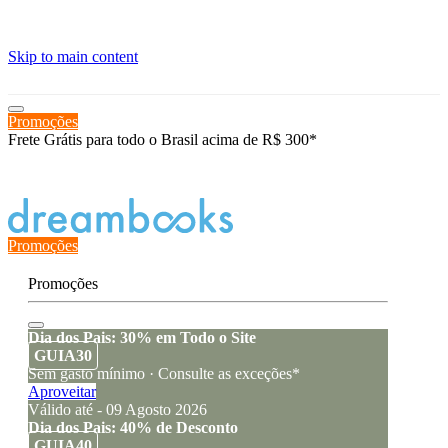
≡
Skip to main content
Promoções
Frete Grátis para todo o Brasil acima de R$ 300*
Estado de encomenda
Promoções
Promoções
Dia dos Pais: 30% em Todo o Site
GUIA30
Sem gasto mínimo · Consulte as exceções*
Aproveitar
Válido até - 09 Agosto 2026
Dia dos Pais: 40% de Desconto
GUIA40