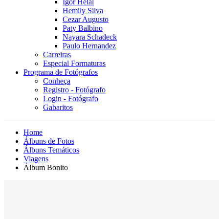
Igor Helal
Hemily Silva
Cezar Augusto
Paty Balbino
Nayara Schadeck
Paulo Hernandez
Carreiras
Especial Formaturas
Programa de Fotógrafos
Conheça
Registro - Fotógrafo
Login - Fotógrafo
Gabaritos
Home
Álbuns de Fotos
Álbuns Temáticos
Viagens
Álbum Bonito